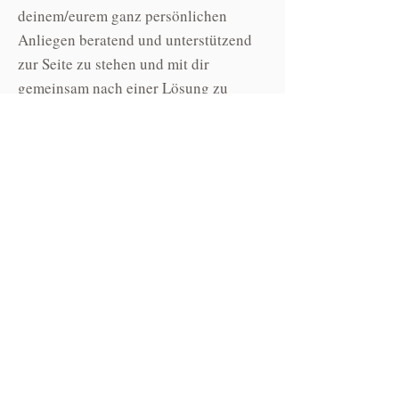
deinem/eurem ganz persönlichen
Anliegen beratend und unterstützend
zur Seite zu stehen und mit dir
gemeinsam nach einer Lösung zu
suchen!
Lass uns gemeinsam
deinen
Weg
gehen!
Ich freue mich darauf, dich begleiten
zu dürfen!