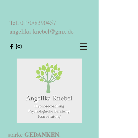
Tel. 0170/8390457
angelika-knebel@gmx.de
GEDANKEN
starke
.