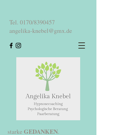
Tel. 0170/8390457
angelika-knebel@gmx.de
GEDANKEN
starke
.